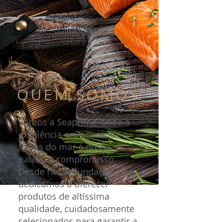
QUEM SOMOS
Somos a Seaprime, onde a
excelência em pescados e
frutos do mar é nossa
paixão e compromisso.
Desde nossa fundação, nos
dedicamos a oferecer
produtos de altíssima
qualidade, cuidadosamente
selecionados para garantir a